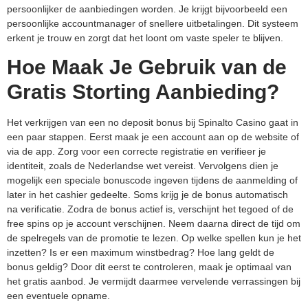
persoonlijker de aanbiedingen worden. Je krijgt bijvoorbeeld een
persoonlijke accountmanager of snellere uitbetalingen. Dit systeem
erkent je trouw en zorgt dat het loont om vaste speler te blijven.
Hoe Maak Je Gebruik van de
Gratis Storting Aanbieding?
Het verkrijgen van een no deposit bonus bij Spinalto Casino gaat in
een paar stappen. Eerst maak je een account aan op de website of
via de app. Zorg voor een correcte registratie en verifieer je
identiteit, zoals de Nederlandse wet vereist. Vervolgens dien je
mogelijk een speciale bonuscode ingeven tijdens de aanmelding of
later in het cashier gedeelte. Soms krijg je de bonus automatisch
na verificatie. Zodra de bonus actief is, verschijnt het tegoed of de
free spins op je account verschijnen. Neem daarna direct de tijd om
de spelregels van de promotie te lezen. Op welke spellen kun je het
inzetten? Is er een maximum winstbedrag? Hoe lang geldt de
bonus geldig? Door dit eerst te controleren, maak je optimaal van
het gratis aanbod. Je vermijdt daarmee vervelende verrassingen bij
een eventuele opname.