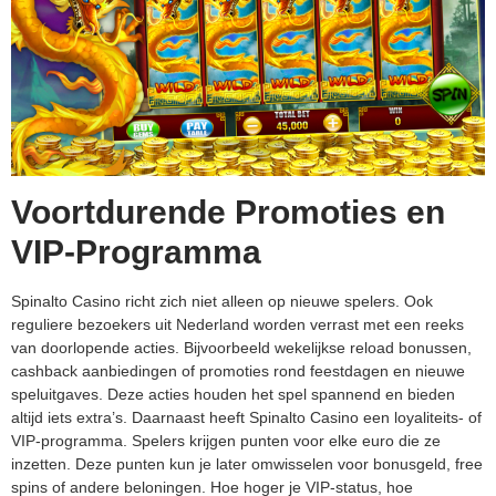
Voortdurende Promoties en
VIP-Programma
Spinalto Casino richt zich niet alleen op nieuwe spelers. Ook
reguliere bezoekers uit Nederland worden verrast met een reeks
van doorlopende acties. Bijvoorbeeld wekelijkse reload bonussen,
cashback aanbiedingen of promoties rond feestdagen en nieuwe
speluitgaves. Deze acties houden het spel spannend en bieden
altijd iets extra’s. Daarnaast heeft Spinalto Casino een loyaliteits- of
VIP-programma. Spelers krijgen punten voor elke euro die ze
inzetten. Deze punten kun je later omwisselen voor bonusgeld, free
spins of andere beloningen. Hoe hoger je VIP-status, hoe