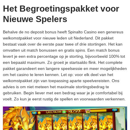
Het Begroetingspakket voor
Nieuwe Spelers
Behalve de no deposit bonus heeft Spinalto Casino een genereus
welkomstpakket voor nieuwe leden uit Nederland. Dit pakket
bestaat vaak over de eerste paar twee of drie stortingen. Het kan
omvatten uit match bonussen en gratis spins. Een match bonus
levert je een extra percentage op je storting, bijvoorbeeld 100% tot
een bepaald maximum. Zo groeit je startsaldo flink. Het complete
pakket garandeert een langere speelsessie en meer mogelijkheden
om het casino te leren kennen. Let op: voor elk deel van het
welkomstpakket zijn van toepassing aparte speelvereisten. Ons
advies is om niet meteen het maximale stortingsbedrag te
gebruiken. Begin liever met een bedrag waar je je comfortabel bij
voelt. Zo kun je eerst rustig de spellen en voorwaarden verkennen.