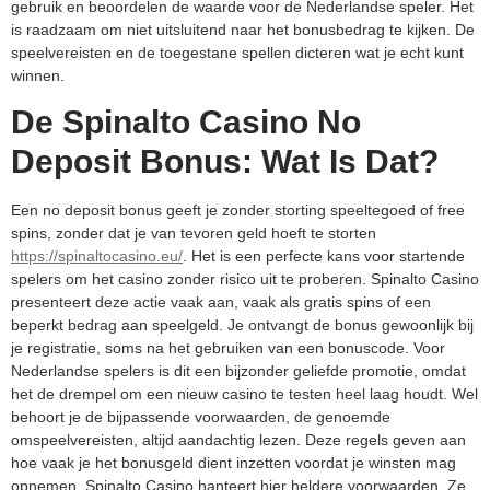
gebruik en beoordelen de waarde voor de Nederlandse speler. Het
is raadzaam om niet uitsluitend naar het bonusbedrag te kijken. De
speelvereisten en de toegestane spellen dicteren wat je echt kunt
winnen.
De Spinalto Casino No
Deposit Bonus: Wat Is Dat?
Een no deposit bonus geeft je zonder storting speeltegoed of free
spins, zonder dat je van tevoren geld hoeft te storten
https://spinaltocasino.eu/
. Het is een perfecte kans voor startende
spelers om het casino zonder risico uit te proberen. Spinalto Casino
presenteert deze actie vaak aan, vaak als gratis spins of een
beperkt bedrag aan speelgeld. Je ontvangt de bonus gewoonlijk bij
je registratie, soms na het gebruiken van een bonuscode. Voor
Nederlandse spelers is dit een bijzonder geliefde promotie, omdat
het de drempel om een nieuw casino te testen heel laag houdt. Wel
behoort je de bijpassende voorwaarden, de genoemde
omspeelvereisten, altijd aandachtig lezen. Deze regels geven aan
hoe vaak je het bonusgeld dient inzetten voordat je winsten mag
opnemen. Spinalto Casino hanteert hier heldere voorwaarden. Ze