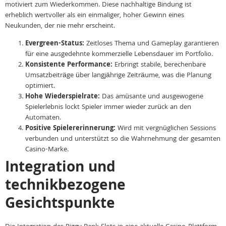
motiviert zum Wiederkommen. Diese nachhaltige Bindung ist
erheblich wertvoller als ein einmaliger, hoher Gewinn eines
Neukunden, der nie mehr erscheint.
Evergreen-Status:
Zeitloses Thema und Gameplay garantieren
für eine ausgedehnte kommerzielle Lebensdauer im Portfolio.
Konsistente Performance:
Erbringt stabile, berechenbare
Umsatzbeiträge über langjährige Zeiträume, was die Planung
optimiert.
Hohe Wiederspielrate:
Das amüsante und ausgewogene
Spielerlebnis lockt Spieler immer wieder zurück an den
Automaten.
Positive Spielererinnerung:
Wird mit vergnüglichen Sessions
verbunden und unterstützt so die Wahrnehmung der gesamten
Casino-Marke.
Integration und
technikbezogene
Gesichtspunkte