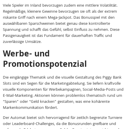
Viele Spieler im Inland bevorzugen zudem eine mittlere Volatilität.
Regelmäßige, kleinere Gewinne bevorzugen sie oft als der extrem
riskante Griff nach einem Mega-Jackpot. Das Bonusspiel mit den
auswählbaren Sparschweinen bietet genau diese kontrollierte
Spannung und schafft das Gefühl, selbst Einfluss zu nehmen. Diese
Passgenauigkeit ist das Fundament für dauerhaften Traffic und
zuverlässige Umsätze.
Werbe- und
Promotionspotenzial
Die eingängige Thematik und die visuelle Gestaltung des Piggy Bank
Slots sind ein Segen für die Marketingabteilung. Sie liefern kraftvolle
visuelle Komponenten für Werbekampagnen, Social-Media-Posts und
E-Mail-Marketing. Aktionen können problemlos thematisch rund um
“Sparen” oder “Geld knacken” gestalten, was eine kohärente
Markenkommunikation fördert.
Der Automat bietet sich hervorragend für zeitlich begrenzte Turniere
oder Leaderboard-Challenges, da die Bonusrunden greifbare und