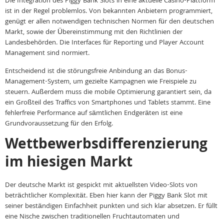
Die Integration des Piggy Bank Slots in eine aktuelle Casino-Plattform
ist in der Regel problemlos. Von bekannten Anbietern programmiert,
genügt er allen notwendigen technischen Normen für den deutschen
Markt, sowie der Übereinstimmung mit den Richtlinien der
Landesbehörden. Die Interfaces für Reporting und Player Account
Management sind normiert.
Entscheidend ist die störungsfreie Anbindung an das Bonus-
Management-System, um gezielte Kampagnen wie Freispiele zu
steuern. Außerdem muss die mobile Optimierung garantiert sein, da
ein Großteil des Traffics von Smartphones und Tablets stammt. Eine
fehlerfreie Performance auf sämtlichen Endgeräten ist eine
Grundvoraussetzung für den Erfolg.
Wettbewerbsdifferenzierung
im hiesigen Markt
Der deutsche Markt ist gespickt mit aktuellsten Video-Slots von
beträchtlicher Komplexität. Eben hier kann der Piggy Bank Slot mit
seiner beständigen Einfachheit punkten und sich klar absetzen. Er füllt
eine Nische zwischen traditionellen Fruchtautomaten und