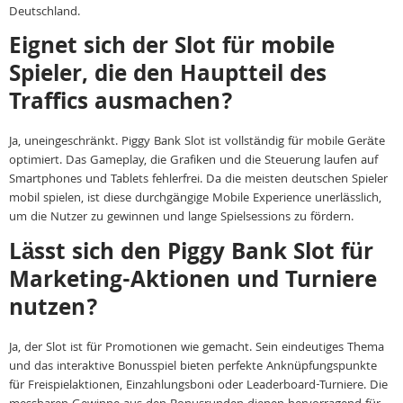
Deutschland.
Eignet sich der Slot für mobile
Spieler, die den Hauptteil des
Traffics ausmachen?
Ja, uneingeschränkt. Piggy Bank Slot ist vollständig für mobile Geräte
optimiert. Das Gameplay, die Grafiken und die Steuerung laufen auf
Smartphones und Tablets fehlerfrei. Da die meisten deutschen Spieler
mobil spielen, ist diese durchgängige Mobile Experience unerlässlich,
um die Nutzer zu gewinnen und lange Spielsessions zu fördern.
Lässt sich den Piggy Bank Slot für
Marketing-Aktionen und Turniere
nutzen?
Ja, der Slot ist für Promotionen wie gemacht. Sein eindeutiges Thema
und das interaktive Bonusspiel bieten perfekte Anknüpfungspunkte
für Freispielaktionen, Einzahlungsboni oder Leaderboard-Turniere. Die