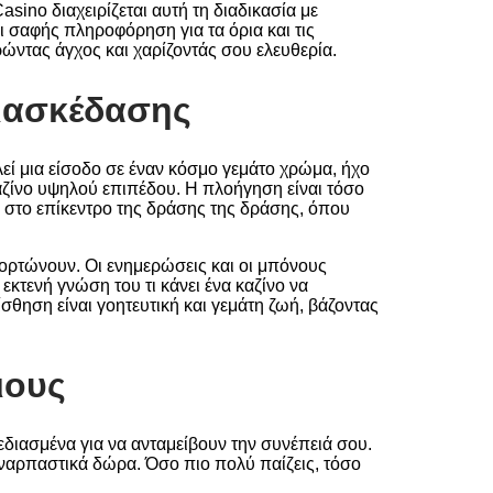
Casino διαχειρίζεται αυτή τη διαδικασία με
ι σαφής πληροφόρηση για τα όρια και τις
ώντας άγχος και χαρίζοντάς σου ελευθερία.
Διασκέδασης
ελεί μια είσοδο σε έναν κόσμο γεμάτο χρώμα, ήχο
αζίνο υψηλού επιπέδου. Η πλοήγηση είναι τόσο
αι στο επίκεντρο της δράσης της δράσης, όπου
ρφορτώνουν. Οι ενημερώσεις και οι μπόνους
εκτενή γνώση του τι κάνει ένα καζίνο να
ίσθηση είναι γοητευτική και γεμάτη ζωή, βάζοντας
ιους
διασμένα για να ανταμείβουν την συνέπειά σου.
ναρπαστικά δώρα. Όσο πιο πολύ παίζεις, τόσο