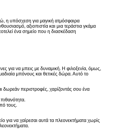
δώ, η υπόσχεση για μαγική ατμόσφαιρα
θουσιασμό, αξιοπιστία και μια τεράστια γκάμα
ποτελεί ένα σημείο που η διασκέδαση
η
ες για να μπεις με δυναμική. Η φιλοξενία, όμως,
μαδιαία μπόνους και θετικές δώρα. Αυτό το
 δωρεάν περιστροφές, χαρίζοντάς σου ένα
 πιθανότητα.
πό τους.
.
είο για να χαίρεσαι αυτά τα πλεονεκτήματα χωρίς
πλεονεκτήματα.