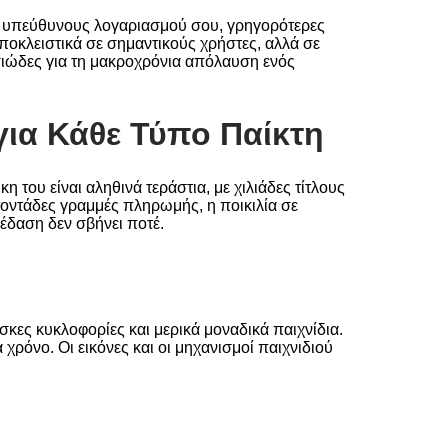
ς υπεύθυνους λογαριασμού σου, γρηγορότερες
ποκλειστικά σε σημαντικούς χρήστες, αλλά σε
υσιώδες για τη μακροχρόνια απόλαυση ενός
για Κάθε Τύπο Παίκτη
κη του είναι αληθινά τεράστια, με χιλιάδες τίτλους
τοντάδες γραμμές πληρωμής, η ποικιλία σε
κέδαση δεν σβήνει ποτέ.
σκες κυκλοφορίες και μερικά μοναδικά παιχνίδια.
χρόνο. Οι εικόνες και οι μηχανισμοί παιχνιδιού