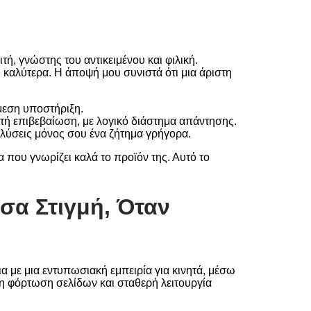
ί
τή, γνώστης του αντικειμένου και φιλική.
ι καλύτερα. Η άποψή μου συνιστά ότι μια άριστη
άμεση υποστήριξη.
πτή επιβεβαίωση, με λογικό διάστημα απάντησης.
λύσεις μόνος σου ένα ζήτημα γρήγορα.
 που γνωρίζει καλά το προϊόν της. Αυτό το
σα Στιγμή, Όταν
ια με μια εντυπωσιακή εμπειρία για κινητά, μέσω
εση φόρτωση σελίδων και σταθερή λειτουργία