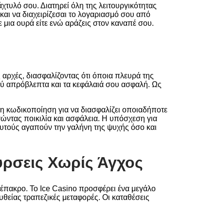
άχτυλό σου. Διατηρεί όλη της λειτουργικότητας
και να διαχειρίζεσαι το λογαριασμό σου από
ε μια ουρά είτε ενώ αράζεις στον καναπέ σου.
ς αρχές, διασφαλίζοντας ότι όποια πλευρά της
διού απρόβλεπτα και τα κεφάλαιά σου ασφαλή. Ως
νη κωδικοποίηση για να διασφαλίζει οποιαδήποτε
γώντας ποικιλία και ασφάλεια. Η υπόσχεση για
 αυτούς αγαπούν την γαλήνη της ψυχής όσο και
ύρσεις Χωρίς Άγχος
 έπακρο. Το Ice Casino προσφέρει ένα μεγάλο
θείας τραπεζικές μεταφορές. Οι καταθέσεις