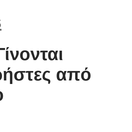
s
Γίνονται
ρήστες από
o