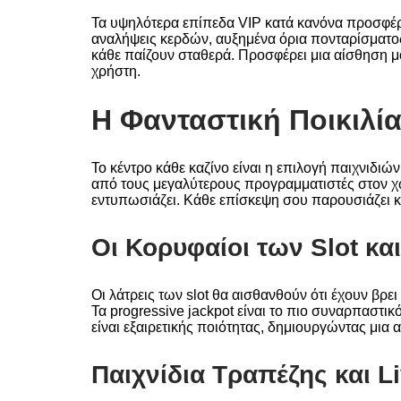
Τα υψηλότερα επίπεδα VIP κατά κανόνα προσφέρ
αναλήψεις κερδών, αυξημένα όρια πονταρίσματος 
κάθε παίζουν σταθερά. Προσφέρει μια αίσθηση μ
χρήστη.
Η Φανταστική Ποικιλία
Το κέντρο κάθε καζίνο είναι η επιλογή παιχνιδιών 
από τους μεγαλύτερους προγραμματιστές στον χώ
εντυπωσιάζει. Κάθε επίσκεψη σου παρουσιάζει κα
Οι Κορυφαίοι των Slot κα
Οι λάτρεις των slot θα αισθανθούν ότι έχουν βρ
Τα progressive jackpot είναι το πιο συναρπαστικ
είναι εξαιρετικής ποιότητας, δημιουργώντας μια
Παιχνίδια Τραπέζης και L