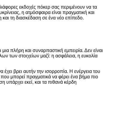
 διάφορες εκδοχές πόκερ σας περιμένουν να τα
κρίνειας, η ατμόσφαιρα είναι πραγματική και
η και τη διασκέδαση σε ένα νέο επίπεδο.
 μια πλήρη και συναρπαστική εμπειρία. Δεν είναι
ων των στοιχείων μαζί: η ασφάλεια, η ευκολία
 έχει βρει αυτήν την ισορροπία. Η ενέργεια του
νο που μπορεί πραγματικά να φέρει ένα βήμα πιο
ση υπάρχει εκεί, και τα πιθανά κέρδη