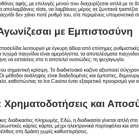
 οθόνες αφής, με επιλογές μενού που διαχειρίζεσαι απλά με το δ
α απολαμβάνεις slots, να λαμβάνεις μέρος σε ζωντανά τραπέζια 
ιχνίδι δεν χάνει ποτέ ρυθμό του, είτε περιμένεις υπομονετικά σ
 Αγωνίζεσαι με Εμπιστοσύνη
 ιστοσελίδα λειτουργεί με έγκυρη άδεια από επίσημες ρυθμιστικέ
τα τυχερά παιχνίδια είναι αμερόληπτα, τα αποτελέσματα παιχνι
νη να εστιάσεις στο τι αποτελεί ουσιώδες: τη ψυχαγωγία.
ου σημαντική κρίσιμη. Το διαδικτυακό καζίνο αξιοποιεί σύγχρο
 Οι μέθοδοι ανάληψης είναι διαδεδομένες και έμπιστες, δημιουρ
είο, καθιστώντας το Ice Casino έναν εξαιρετικό προορισμό για
 Χρηματοδοτήσεις και Αποσ
κες διαδικασίες πληρωμής. Εδώ, η διαδικασία γίνεται απλή στο
ωστικές κάρτες κάρτες μέχρι ηλεκτρονικά πορτοφόλια και απευ
ισέλθεις στη δράση χωρίς καθυστερήσεις.