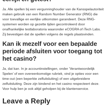
Ja. Alle spellen bij een vergunninghouder van de Kansspelautoriteit
maken gebruik van een Random Number Generator (RNG) die
voor toevallige en eerlijke uitkomsten garandeert. Deze RNG-
systemen worden op gezette tijden gecontroleerd door
onafhankelijke testlaboratoria waaronder eCOGRA of iTech Labs.
Zij bevestigen dat de spellen volgens de regels plaatsvinden.
Kan ik mezelf voor een bepaalde
periode afsluiten voor toegang tot
het casino?
Ja, dat kan. In je accountinstellingen, onder ‘Verantwoordelijk
Spelen’ of een overeenkomstige rubriek, vind je opties voor een
time-out (een beperkte zelfuitsluiting) of een uitgebreidere
zelfuitsluiting. Deze zijn bindend en het casino respecteert deze.
Voor hulp ben je ook altijd geholpen bij de klantenservice.
Leave a Reply