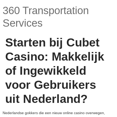
360 Transportation
Services
Starten bij Cubet
Casino: Makkelijk
of Ingewikkeld
voor Gebruikers
uit Nederland?
Nederlandse gokkers die een nieuw online casino overwegen,