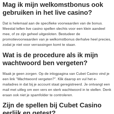
Mag ik mijn welkomstbonus ook
gebruiken in het live casino?
Dat is helemaal aan de specifieke voorwaarden van de bonus.
Meestal tellen live casino spellen slechts voor een klein aandeel
mee, of ze zijn geheel uitgesloten. Bestudeer de
promotievoorwaarden van je welkomstbonus derhalve heel precies,
zodat je niet voor verrassingen komt te staan.
Wat is de procedure als ik mijn
wachtwoord ben vergeten?
Maak je geen zorgen. Op de inlogpagina van Cubet Casino vind je
een link “Wachtwoord vergeten?”. Klik daarop en vul het e-
mailadres in dat bij je account staat geregistreerd. Je ontvangt een
mail met uitleg om een vers en sterk wachtwoord in te stellen. Denk
eraan ook niet je spamfolder te controleren.
Zijn de spellen bij Cubet Casino
eerlijk en getest?