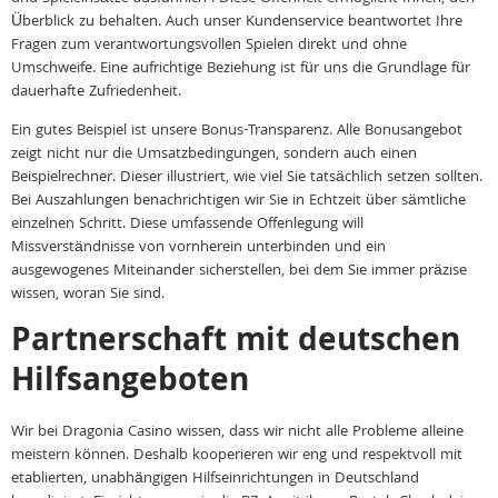
Überblick zu behalten. Auch unser Kundenservice beantwortet Ihre
Fragen zum verantwortungsvollen Spielen direkt und ohne
Umschweife. Eine aufrichtige Beziehung ist für uns die Grundlage für
dauerhafte Zufriedenheit.
Ein gutes Beispiel ist unsere Bonus-Transparenz. Alle Bonusangebot
zeigt nicht nur die Umsatzbedingungen, sondern auch einen
Beispielrechner. Dieser illustriert, wie viel Sie tatsächlich setzen sollten.
Bei Auszahlungen benachrichtigen wir Sie in Echtzeit über sämtliche
einzelnen Schritt. Diese umfassende Offenlegung will
Missverständnisse von vornherein unterbinden und ein
ausgewogenes Miteinander sicherstellen, bei dem Sie immer präzise
wissen, woran Sie sind.
Partnerschaft mit deutschen
Hilfsangeboten
Wir bei Dragonia Casino wissen, dass wir nicht alle Probleme alleine
meistern können. Deshalb kooperieren wir eng und respektvoll mit
etablierten, unabhängigen Hilfseinrichtungen in Deutschland