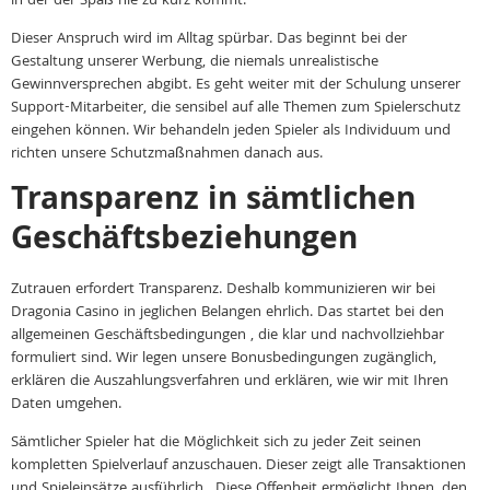
in der der Spaß nie zu kurz kommt.
Dieser Anspruch wird im Alltag spürbar. Das beginnt bei der
Gestaltung unserer Werbung, die niemals unrealistische
Gewinnversprechen abgibt. Es geht weiter mit der Schulung unserer
Support-Mitarbeiter, die sensibel auf alle Themen zum Spielerschutz
eingehen können. Wir behandeln jeden Spieler als Individuum und
richten unsere Schutzmaßnahmen danach aus.
Transparenz in sämtlichen
Geschäftsbeziehungen
Zutrauen erfordert Transparenz. Deshalb kommunizieren wir bei
Dragonia Casino in jeglichen Belangen ehrlich. Das startet bei den
allgemeinen Geschäftsbedingungen , die klar und nachvollziehbar
formuliert sind. Wir legen unsere Bonusbedingungen zugänglich,
erklären die Auszahlungsverfahren und erklären, wie wir mit Ihren
Daten umgehen.
Sämtlicher Spieler hat die Möglichkeit sich zu jeder Zeit seinen
kompletten Spielverlauf anzuschauen. Dieser zeigt alle Transaktionen
und Spieleinsätze ausführlich . Diese Offenheit ermöglicht Ihnen, den