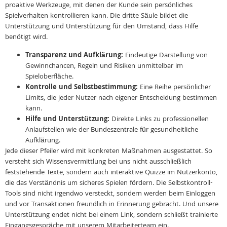
proaktive Werkzeuge, mit denen der Kunde sein persönliches
Spielverhalten kontrollieren kann. Die dritte Säule bildet die
Unterstützung und Unterstützung für den Umstand, dass Hilfe
benötigt wird.
Transparenz und Aufklärung:
Eindeutige Darstellung von
Gewinnchancen, Regeln und Risiken unmittelbar im
Spieloberfläche.
Kontrolle und Selbstbestimmung:
Eine Reihe persönlicher
Limits, die jeder Nutzer nach eigener Entscheidung bestimmen
kann.
Hilfe und Unterstützung:
Direkte Links zu professionellen
Anlaufstellen wie der Bundeszentrale für gesundheitliche
Aufklärung.
Jede dieser Pfeiler wird mit konkreten Maßnahmen ausgestattet. So
versteht sich Wissensvermittlung bei uns nicht ausschließlich
feststehende Texte, sondern auch interaktive Quizze im Nutzerkonto,
die das Verständnis um sicheres Spielen fördern. Die Selbstkontroll-
Tools sind nicht irgendwo versteckt, sondern werden beim Einloggen
und vor Transaktionen freundlich in Erinnerung gebracht. Und unsere
Unterstützung endet nicht bei einem Link, sondern schließt trainierte
Eingangsgespräche mit unserem Mitarbeiterteam ein.