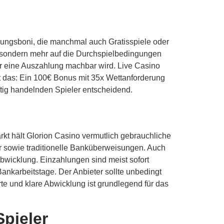
ßungsboni, die manchmal auch Gratisspiele oder
, sondern mehr auf die Durchspielbedingungen
or eine Auszahlung machbar wird. Live Casino
t das: Ein 100€ Bonus mit 35x Wettanforderung
ftig handelnden Spieler entscheidend.
rkt hält Glorion Casino vermutlich gebrauchliche
er sowie traditionelle Banküberweisungen. Auch
bwicklung. Einzahlungen sind meist sofort
ankarbeitstage. Der Anbieter sollte unbedingt
e und klare Abwicklung ist grundlegend für das
Spieler