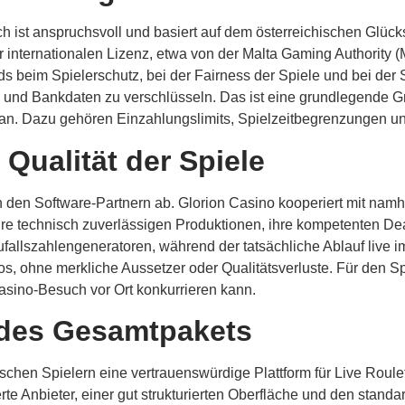
ch ist anspruchsvoll und basiert auf dem österreichischen Glüc
er internationalen Lizenz, etwa von der Malta Gaming Authorit
 beim Spielerschutz, bei der Fairness der Spiele und bei der S
e und Bankdaten zu verschlüsseln. Das ist eine grundlegende
an. Dazu gehören Einzahlungslimits, Spielzeitbegrenzungen und 
Qualität der Spiele
on den Software-Partnern ab. Glorion Casino kooperiert mit nam
 ihre technisch zuverlässigen Produktionen, ihre kompetenten D
allszahlengeneratoren, während der tatsächliche Ablauf live im S
los, ohne merkliche Aussetzer oder Qualitätsverluste. Für den S
sino-Besuch vor Ort konkurrieren kann.
des Gesamtpakets
schen Spielern eine vertrauenswürdige Plattform für Live Roule
te Anbieter, einer gut strukturierten Oberfläche und den sta