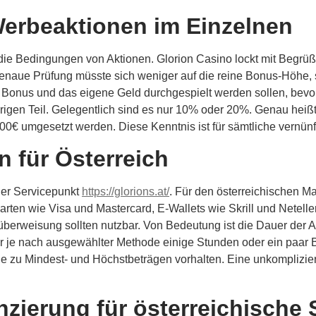
rbeaktionen im Einzelnen
 die Bedingungen von Aktionen. Glorion Casino lockt mit Begrü
genaue Prüfung müsste sich weniger auf die reine Bonus-Höhe
der Bonus und das eigene Geld durchgespielt werden sollen, bev
rigen Teil. Gelegentlich sind es nur 10% oder 20%. Genau heiß
00€ umgesetzt werden. Diese Kenntnis ist für sämtliche vernün
 für Österreich
ger Servicepunkt
https://glorions.at/
. Für den österreichischen Ma
rten wie Visa und Mastercard, E-Wallets wie Skrill und Netell
erweisung sollten nutzbar. Von Bedeutung ist die Dauer der A
r je nach ausgewählter Methode einige Stunden oder ein paar B
 zu Mindest- und Höchstbeträgen vorhalten. Eine unkompliziert
zierung für österreichische 